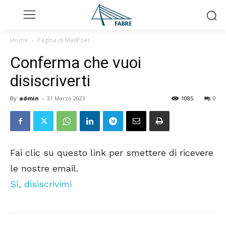
Home
Pagina di MailPoet
Conferma che vuoi
disiscriverti
By
admin
-
31 Marzo 2023
1085
0
Fai clic su questo link per smettere di ricevere
le nostre email.
Sì, disiscrivimi