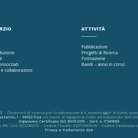
RZIO
ATTIVITÀ
Pubblicazioni
oduzione
Progetti di Ricerca
t
Formazione
nsorziati
Bandi – anno in corso
e collaborazioni
a
 Consorzio di ricerca per la valutazione e il monitoraggio di ponti, viadot
zzarino, 1 - 56122 Pisa
c/o Dip.to di Ingegneria Civile ed Industriale dell'Uni
Organismo Certificato ISO 9001:2015 - Cert. n. IT341885
ne IPA: Cod. 5V3ZMCFD - Codice Fiscale: 02377910506 - Codice Destinatari
Privacy e trattamento dati