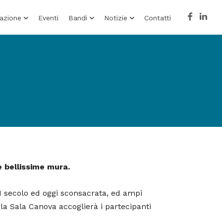
azione
Eventi
Bandi
Notizie
Contatti
e bellissime mura.
II secolo ed oggi sconsacrata, ed ampi
 la Sala Canova accoglierà i partecipanti