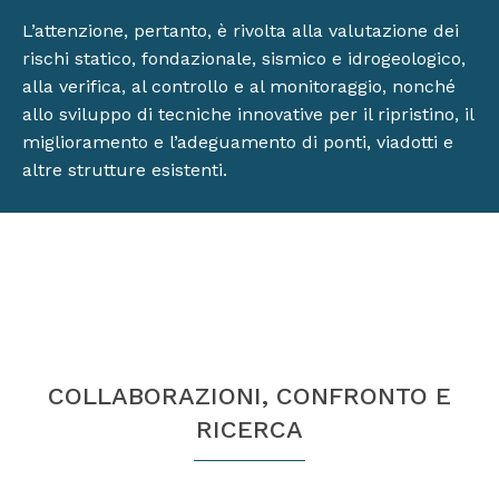
L’attenzione, pertanto, è rivolta alla valutazione dei
rischi statico, fondazionale, sismico e idrogeologico,
alla verifica, al controllo e al monitoraggio, nonché
allo sviluppo di tecniche innovative per il ripristino, il
miglioramento e l’adeguamento di ponti, viadotti e
altre strutture esistenti.
COLLABORAZIONI, CONFRONTO E
RICERCA