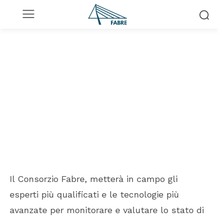
HOME
RASSEGNA STAMPA
Fabre, il consorzio per la
sicurezza delle
infrastrutture
28 Luglio 2020
Il Consorzio Fabre, metterà in campo gli
esperti più qualificati e le tecnologie più
avanzate per monitorare e valutare lo stato di