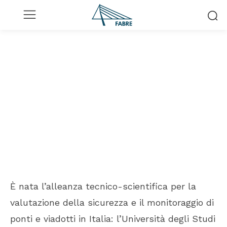
HOME
RASSEGNA STAMPA
La sicurezza dei viadotti in
Italia passa anche per
l’Università di Perugia
28 Luglio 2020
È nata l’alleanza tecnico-scientifica per la
valutazione della sicurezza e il monitoraggio di
ponti e viadotti in Italia: l’Università degli Studi